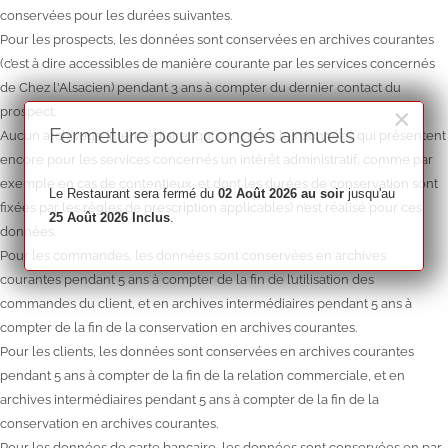
conservées pour les durées suivantes.
Pour les prospects, les données sont conservées en archives courantes
(c’est à dire accessibles de manière courante par les services concernés
de Chez l'Alsacien) pendant 3 ans à compter du dernier contact du
×
prospect.
Fermeture pour congés annuels
Aucun archivage intermédiaire (qui concerne les données qui présentent
encore pour les services concernés un intérêt administratif, comme par
exemple en cas de contentieux, et dont les durées de conservation sont
Le Restaurant sera fermé du
02 Août 2026 au soir
jusqu'au
fixées par les règles de prescription applicables) n’est réalisé pour ces
25 Août 2026 Inclus
.
données.
Pour les commandes, les données sont conservées en archives
courantes pendant 5 ans à compter de la fin de l’utilisation des
commandes du client, et en archives intermédiaires pendant 5 ans à
compter de la fin de la conservation en archives courantes.
Pour les clients, les données sont conservées en archives courantes
pendant 5 ans à compter de la fin de la relation commerciale, et en
archives intermédiaires pendant 5 ans à compter de la fin de la
conservation en archives courantes.
Pour les données de carte bancaire, les données sont conservées en par