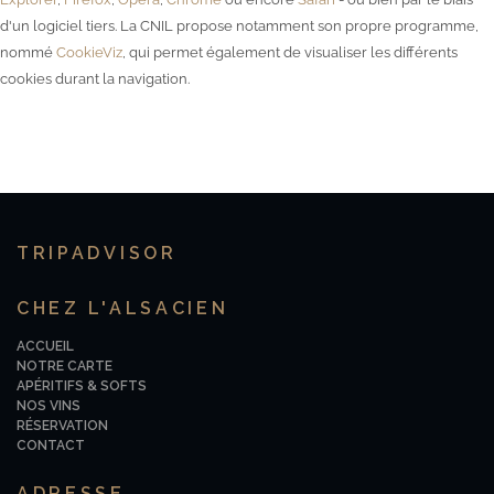
d'un logiciel tiers. La CNIL propose notamment son propre programme,
nommé
CookieViz
, qui permet également de visualiser les différents
cookies durant la navigation.
TRIPADVISOR
CHEZ L'ALSACIEN
ACCUEIL
NOTRE CARTE
APÉRITIFS & SOFTS
NOS VINS
RÉSERVATION
CONTACT
ADRESSE